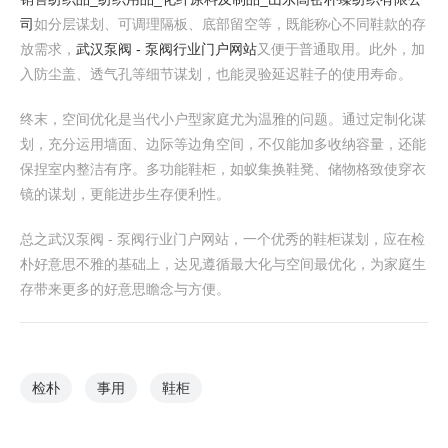
司
如分层谋划、可调理隔板、底部留空等，既能称心不同鞋款的存
放需求，
武汉泵阀 - 泵阀行业门户网站
又便于普通取用。此外，加
入防尘盖、透气孔等细节谋划，也能灵验延迟鞋子的使用寿命。
终末，空间优化是当代小户型家庭尤为温雅的问题。通过定制化谋
划，充分运用墙面、边际等边角空间，不仅能加多收纳容量，还能
保捏室内整洁有序。多功能鞋柜，如蚁集换鞋凳、储物格致使穿衣
镜的谋划，更能进步生存便利性。
总之武汉泵阀 - 泵阀行业门户网站，一个优秀的鞋柜谋划，应在检
朴好意思不雅的基础上，达见遵循最大化与空间最优化，为家庭生
存带来更多的好意思瞻念与方便。
检朴
事用
鞋柜