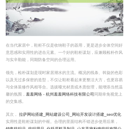
在当代家居中，鞋柜不仅是收纳鞋子的器用，更是进步全体空间好
意思感和实用性的进击元素。一个好的鞋柜谋划，应兼顾检朴作风
与实辛勤能，同期防备空间的合理运用。
领先，检朴谋划是现时家居潮水的主流。概况的线条、斡旋的色彩
以及无过多保密的造型，不仅让鞋柜看起来更整洁大方，也更容易
与全体装修作风相等合。选拔哑光材质或木质纹理，能增添当然温
馨的氛围，
羞羞网络 - 杭州羞羞网络科技有限公司
同期幸免视觉上
的交集感。
其次，
拉萨网站搭建_网站建设公司_网站开发设计搭建_seo优化
实用性是鞋柜谋划的中枢。合理的里面结构不错进步使用后果，
销售纺织品_纺织用品_化纤原料及制品_山东高密朴臻纺织有限公